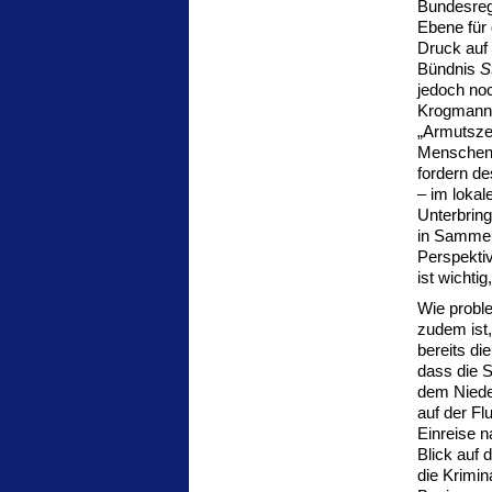
Bundesregi
Ebene für
Druck auf 
Bündnis
S
jedoch no
Krogmann 
„Armutszeu
Menschen 
fordern de
– im loka
Unterbring
in Sammel
Perspektiv
ist wichti
Wie proble
zudem ist,
bereits di
dass die 
dem Niede
auf der Fl
Einreise n
Blick auf 
die Krimin