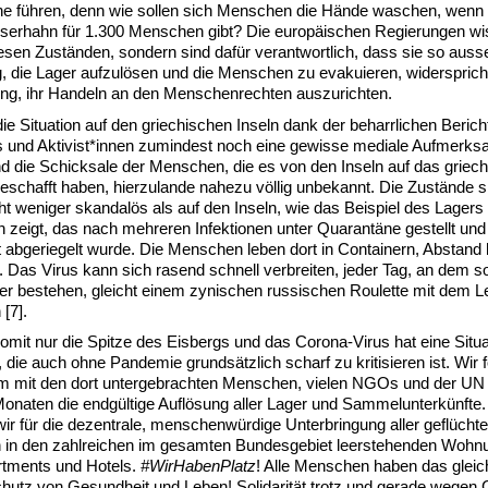
he führen, denn wie sollen sich Menschen die Hände waschen, wenn 
serhahn für 1.300 Menschen gibt? Die europäischen Regierungen wi
esen Zuständen, sondern sind dafür verantwortlich, dass sie so auss
 die Lager aufzulösen und die Menschen zu evakuieren, widersprich
tung, ihr Handeln an den Menschenrechten auszurichten.
e Situation auf den griechischen Inseln dank der beharrlichen Berich
und Aktivist*innen zumindest noch eine gewisse mediale Aufmerks
ind die Schicksale der Menschen, die es von den Inseln auf das griec
eschafft haben, hierzulande nahezu völlig unbekannt. Die Zustände s
ht weniger skandalös als auf den Inseln, wie das Beispiel des Lager
 zeigt, das nach mehreren Infektionen unter Quarantäne gestellt und
abgeriegelt wurde. Die Menschen leben dort in Containern, Abstand h
 Das Virus kann sich rasend schnell verbreiten, jeder Tag, an dem s
er bestehen, gleicht einem zynischen russischen Roulette mit dem L
[7].
somit nur die Spitze des Eisbergs und das Corona-Virus hat eine Situa
, die auch ohne Pandemie grundsätzlich scharf zu kritisieren ist. Wir 
 mit den dort untergebrachten Menschen, vielen NGOs und der
UN
Monaten die endgültige Auflösung aller Lager und Sammelunterkünft
wir für die dezentrale, menschenwürdige Unterbringung aller geflüchte
in den zahlreichen im gesamten Bundesgebiet leerstehenden Wohn
rtments und Hotels.
#WirHabenPlatz
! Alle Menschen haben das glei
hutz von Gesundheit und Leben! Solidarität trotz und gerade wegen 