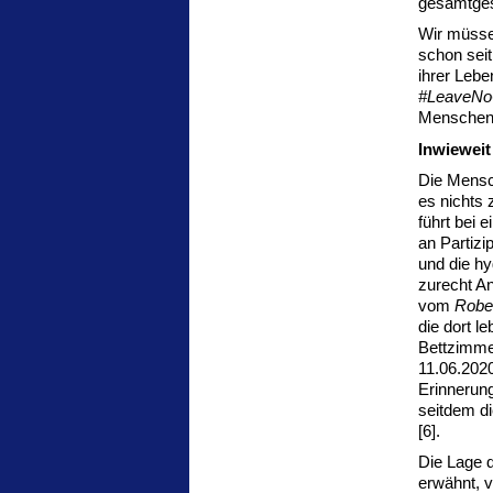
gesamtges
Wir müsse
schon seit
ihrer Lebe
#LeaveNo
Menschen 
Inwieweit
Die Mensc
es nichts 
führt bei 
an Partiz
und die h
zurecht A
vom
Rober
die dort l
Bettzimme
11.06.2020
Erinnerung
seitdem di
[6].
Die Lage d
erwähnt, 