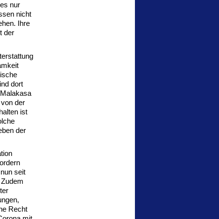
es nur
ssen nicht
ehen. Ihre
t der
terstattung
amkeit
hische
ind dort
s Malakasa
 von der
alten ist
olche
eben der
tion
fordern
nun seit
e. Zudem
ter
ungen,
che Recht
Corona mit