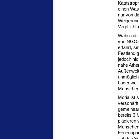
Katastrop
einen Was
nur von di
Weigerung,
Verpflich
Während di
von NGOs 
erfährt, s
Festland g
jedoch nic
nahe Athen
Außenwelt 
unmöglich.
Lager weit
Menschen 
Moria ist 
verschärft
gemeinsam
bereits 3 
plädieren 
Menschen 
Ferienapa
auf den Sc