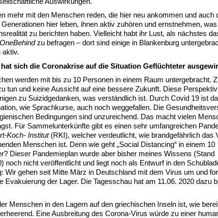
ellschaftliche Auswirkungen.
n mehr mit den Menschen reden, die hier neu ankommen und auch d
 Generationen hier leben, ihnen aktiv zuhören und ernstnehmen, was
nsrealität zu berichten haben. Vielleicht habt ihr Lust, als nächstes d
OneBehind
zu befragen – dort sind einige in Blankenburg untergebra
aktiv.
 hat sich die Coronakrise auf die Situation Geflüchteter ausgewi
hen werden mit bis zu 10 Personen in einem Raum untergebracht. Z
zu tun und keine Aussicht auf eine bessere Zukunft. Diese Perspektivl
einigen zu Suizidgedanken, was verständlich ist. Durch Covid 19 ist d
ipation, wie Sprachkurse, auch noch weggefallen. Die Gesundheitsve
ygienischen Bedingungen sind unzureichend. Das macht vielen Mens
ngst. Für Sammelunterkünfte gibt es einen sehr umfangreichen Pand
t-Koch- Institut
(RKI), welcher verdeutlicht, wie brandgefährlich das V
ebenden Menschen ist. Denn wie geht „Social Distancing“ in einem 10
r? Dieser Pandemieplan wurde aber bisher meines Wissens (Stand
) noch nicht veröffentlicht und liegt noch als Entwurf in den Schublad
: Wir gehen seit Mitte März in Deutschland mit dem Virus um und fo
e Evakuierung der Lager. Die Tagesschau hat am 11.06. 2020 dazu be
er Menschen in den Lagern auf den griechischen Inseln ist, wie bere
verheerend. Eine Ausbreitung des Corona-Virus würde zu einer human