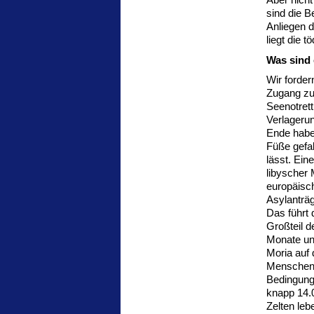
sind die B
Anliegen 
liegt die 
Was sind 
Wir forder
Zugang zu 
Seenotrett
Verlageru
Ende haben
Füße gefa
lässt. Ein
libyscher 
europäisc
Asylanträ
Das führt 
Großteil d
Monate un
Moria auf 
Menschen 
Bedingunge
knapp 14.0
Zelten leb