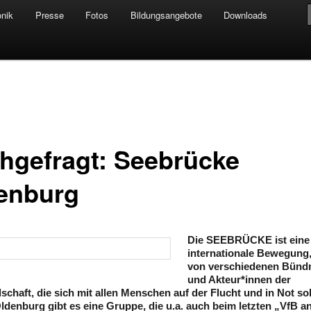
onik
Presse
Fotos
Bildungsangebote
Downloads
hseln
 für Alle e.V.
hgefragt: Seebrücke
enburg
Die SEEBRÜCKE ist eine
internationale Bewegung
von verschiedenen Bünd
und Akteur*innen der
lschaft, die sich mit allen Menschen auf der Flucht und in Not soli
ldenburg gibt es eine Gruppe, die u.a. auch beim letzten „VfB a