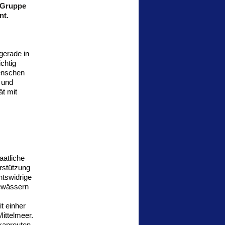
e Gruppe
nt.
gerade in
chtig
Menschen
 und
ät mit
aatliche
erstützung
htswidrige
Gewässern
 einher
ittelmeer.
lkanrouten