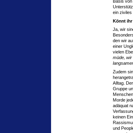
Basis von 
Unterstütz
ein zivile
Könnt ihr
Ja, wir s
Besonders 
den wir au
einer Ung
vielen Ebe
müde, wir 
langsamen
Zudem sind
herangetra
Alltag. D
Gruppe und
Menschen i
Morde jede
adäquat n
Verfassung
keinen Ei
Rassismus
und Peopl