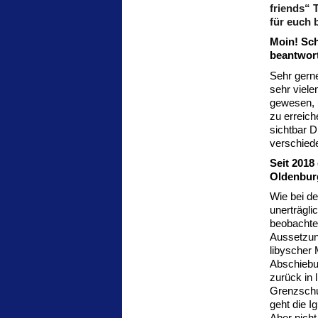
friends“ 
für euch 
Moin! Sch
beantwort
Sehr gerne
sehr viele
gewesen, 
zu erreic
sichtbar D
verschied
Seit 2018
Oldenburg
Wie bei de
unerträgl
beobachten
Aussetzung
libyscher
Abschiebu
zurück in 
Grenzschu
geht die I
Aber nicht