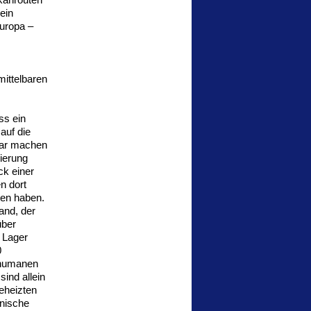
ein
uropa –
mittelbaren
ss ein
auf die
bar machen
zierung
ck einer
n dort
ten haben.
and, der
über
 Lager
0
nhumanen
ind allein
eheizten
inische