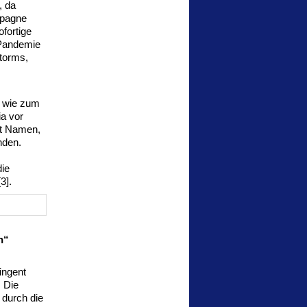
, da
mpagne
fortige
-Pandemie
Storms,
 wie zum
ia vor
it Namen,
nden.
die
[3].
n“
ingent
 Die
 durch die