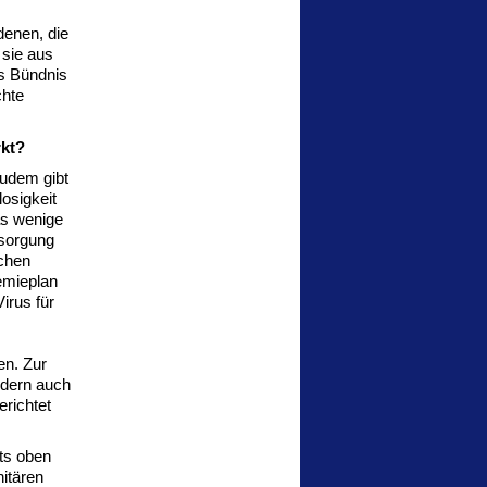
enen, die
 sie aus
as Bündnis
chte
rkt?
udem gibt
osigkeit
as wenige
rsorgung
chen
emieplan
irus für
en. Zur
rdern auch
richtet
its oben
itären