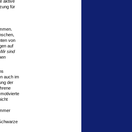
e aktive
zung für
ommen.
enschen,
hten von
gen auf
Wir sind
nen
ns
ben auch im
ung der
ahrene
motivierte
icht
 immer
 Schwarze