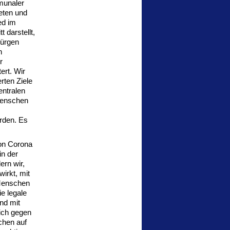
mmunaler
eten und
ed im
 darstellt,
Jürgen
n
r
ert. Wir
rten Ziele
entralen
 Menschen
erden. Es
von Corona
in der
ern wir,
irkt, mit
Menschen
e legale
nd mit
lich gegen
chen auf