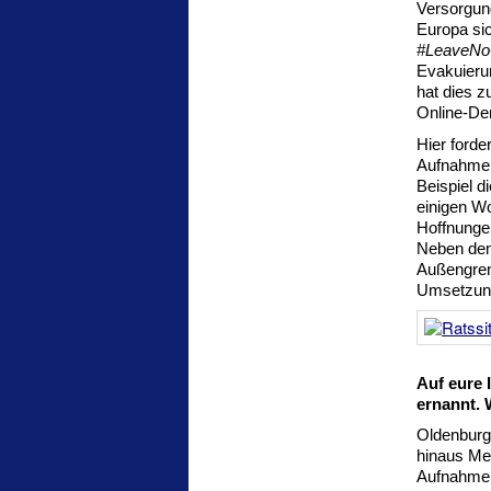
Versorgung
Europa si
#LeaveNo
Evakuieru
hat dies z
Online-De
Hier forde
Aufnahmep
Beispiel d
einigen Wo
Hoffnungen
Neben dem
Außengrenz
Umsetzun
Auf eure 
ernannt. 
Oldenburg 
hinaus Men
Aufnahmeb