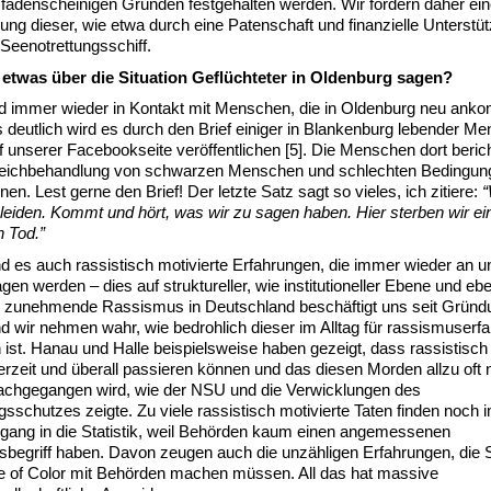
fadenscheinigen Gründen festgehalten werden. Wir fordern daher ein
ung dieser, wie etwa durch eine Patenschaft und finanzielle Unterstüt
s Seenotrettungsschiff.
 etwas über die Situation Geflüchteter in Oldenburg sagen?
ind immer wieder in Kontakt mit Menschen, die in Oldenburg neu ank
deutlich wird es durch den Brief einiger in Blankenburg lebender M
f unserer Facebookseite veröffentlichen [5]. Die Menschen dort beric
leichbehandlung von schwarzen Menschen und schlechten Bedingun
nen. Lest gerne den Brief! Der letzte Satz sagt so vieles, ich zitiere:
“
leiden. Kommt und hört, was wir zu sagen haben. Hier sterben wir ei
 Tod.”
 es auch rassistisch motivierte Erfahrungen, die immer wieder an u
gen werden – dies auf struktureller, wie institutioneller Ebene und e
er zunehmende Rassismus in Deutschland beschäftigt uns seit Gründ
 wir nehmen wahr, wie bedrohlich dieser im Alltag für rassismuserf
st. Hanau und Halle beispielsweise haben gezeigt, dass rassistisch 
rzeit und überall passieren können und das diesen Morden allzu oft n
achgegangen wird, wie der NSU und die Verwicklungen des
sschutzes zeigte. Zu viele rassistisch motivierte Taten finden noch
ngang in die Statistik, weil Behörden kaum einen angemessenen
begriff haben. Davon zeugen auch die unzähligen Erfahrungen, die
e of Color mit Behörden machen müssen. All das hat massive