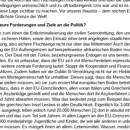
edingungen unmenschlich und zu oft todbringend. Uns war und ist es 
diese Lage sichtbar zu machen. Vor unserer Haustür – dem reichen E
tödlichste Grenze der Welt!
eure Forderungen und Ziele an die Politik?
n zum einen die Entkriminalisierung der zivilen Seenotrettung, den un
sicheren Häfen, sowie den Einsatz einer breit angelegten staatlichen
ung, also sichere Fluchtwege nicht nur über das Mittelmeer! Auch die
ng der EU-Außengrenzen auf beispielsweise afrikanischen Boden mu
. Der Deal mit der Türkei, beziehungsweise Erdogan ist uns bereits 
llen. Es ist unfassbar, dass die EU sich mit Menschenleben erpress
e weitere zentrale Forderung lautet: Stoppt die Kooperation und Finan
Milizen. Zudem halten wir die Dublin III-Verordnung nicht nur im Hinbli
hen Wertegemeinschaft für unhaltbar. Dieses sagt, dass die Mensche
ge stellen müssen, wo sie zum ersten Mal europäischen Boden betre
dazu, dass in den EU-Grenzländern, allen voran Italien und Griechenl
er Asylanträge gestellt wird und die Menschen dort ihr Asylverfahren 
d Jahre abwarten müssen. Was das bedeutet zeigt zum Beispiel das
der griechischen Insel Lesbos in aller Deutlichkeit. Eigentlich für 3.00
ausgelegt, leben jedoch rund 20.000 Menschen [1] dort in absolut i
n und das zum Teil seit Jahren. In allen Lagern an den EU-Grenzen s
00 minderjährige Jugendliche und Kinder, die wie alle anderen in unb
en müssen. Es mangelt ihnen an allem: Lebensmittel, Wasser, mediz