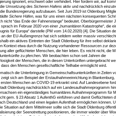
erung ignoriert, erschwert oder verhindert. Hier fordern wir, auf ko
 die Umsetzung des
Sicheren Hafens
aktiv und nachdrücklich einzutr
die Bundesregierung aufzubauen. Seit Juni 2019 ist Oldenburg Mitgli
tädte Sichere Häfen
, was für uns einen nächsten konsequenten Schritt
ch nicht “das Ende der Fahnenstange” bedeutet. Oberbürgermeister 
sprach im Februar 2020 von einer „humanitären Katastrophe“, die ei
gnis für Europa“ darstelle (PM vom 14.02.2020) [4]. Die Situation de
an der EU-Außengrenze hat sich seitdem weiter massiv verschlecht
shalb ein aktives Eintreten der Stadt Oldenburg für ihre selbst deklarie
len Kontext etwa durch die Nutzung vorhandener Ressourcen zur dez
ung aller geflüchteter Menschen, die hier leben. Es reicht nicht, die
unterkünfte zu pferchen. Wir beobachten schon seit Jahren die
losigkeit der Menschen, die in diesen Unterkünften untergebracht w
g, dass den Menschen gesellschaftliche Teilhabe ermöglicht wird.
matisch die Unterbringung in Gemeinschaftsunterkünften in Zeiten 
 zeigt sich am Beispiel der Erstaufnahmeeinrichtung in Blankenburg, 
e ersten Menschen an COVID-19 erkrankt sind. Auf Landesebene ford
Stadt Oldenburg nachdrücklich auf ein Landesaufnahmeprogramm hinw
rsachsen ein eigenständiges humanitäres Aufnahmeprogramm für 
ucht gem. § 23 Absatz 1 AufenthG einführen und damit Geflüchteten di
ach Deutschland und einen legalen Aufenthalt ermöglichen können. U
die Situation auf dem Mittelmeer sollte sich die Stadt Oldenburg öffent
alisierung der Seenotrettung positionieren, die immer wieder über Wo