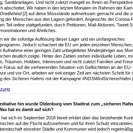
, Sanitäranlagen. Und nicht zuletzt mangelt es Ihnen an Perspektive
ch abschottet. Wir haben in den letzten Monaten im Rahmen der Ka
OneBehind
[2] auf diese Missstände aufmerksam gemacht und die so
ng der Menschen aus den Lagern gefordert. Angesichts der Corona
um Teil online stattgefunden, durch Petitionen, Mail-Aktionen, Tweet-
monstrationen und Ähnliches.
rn wir die sofortige Auflösung dieser Lager und ein umfangreiches
rogramm. Jedoch schachert die EU um jeden einzelnen Menschen,
ie Aufnahme einer geringen Zahl unbegleiteter Minderjähriger aus Mor
chen deutlich zeigte. Hinter den Zahlen stehen individuelle Leben, m
, Träumen, Hobbies, Interessen und nicht zuletzt Familien und Freu
 Fokus auf die verheerenden Situation von Geflüchteten an der EU-
e und vor Ort, arbeiten wir seit einiger Zeit am nächsten Schritt für 
g des
Sicheren Hafens
mit der Kampagne
#NDSWirdSichererHafen
Initiative hin wurde Oldenburg vom Stadtrat zum „sicheren Hafe
Was hat es damit auf sich?
hat sich im September 2018 bereit erklärt über das bestehende Kont
schen auf der Flucht aufzunehmen und für ihren Schutz einzutreten.
ereitschaft einzelner Städte und Kommunen wird jedoch regelmäßig