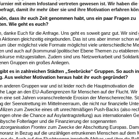
Turnier mit einem Infostand vertreten gewesen ist. Wir haben di
befragt, damit ihr mehr über sie und ihre Motivation erfahren kön
ön, dass ihr euch Zeit genommen habt, uns ein paar Fragen zu
en. Wie geht es euch?
, danke Euch für die Anfrage. Uns geht es soweit ganz gut. Wir sind 
n Aktionen gleichzeitig eingebunden. Das ist uns aber immer schon wi
um über möglichst viele Formate möglichst viele unterschiedliche 
hen und auch auf (kommunal-)politischer Ebene Themen zu etablieren
iskurse mitzugestalten. Zudem sind uns Netzwerkarbeit und Solidarit
enen Gruppen ein großes Anliegen.
 gibt es in zahlreichen Städten „Seebrücke“ Gruppen. So auch in
. Aus welcher Motivation heraus habt ihr euch gegründet?
n anderen Gruppen war und ist leider noch die Hauptmotivation die
iche Lage an den EU-Außengrenzen für Menschen auf der Flucht. Wir
 eine seit Jahren voranschreitende Erosion der Menschenrechte. St
 der Seenotrettung im Mittelmeerraum, die nicht nur finanzielle Unt
 Milizen zum Zwecke eines oft unrechtmäßigen Push-Backs (also rec
ngen ohne die Chance auf Asylantragstellung) aus internationalen 
libysche Folterlager und die Finanzierung der sogenannten
tzorganisation
Frontex
zum Zwecke der Abschottung Europas. Damit
gnoranz in Bezug auf die unzähligen ertrunkenen Menschen auf dem M
 nur da. Auch auf den Fluchtwegen innerhalb Afrikas und über die Ba