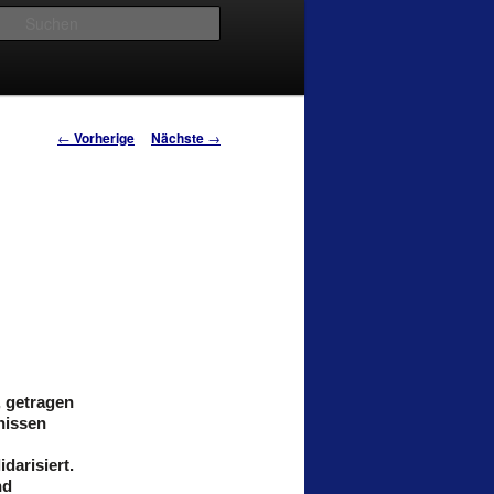
Suchen
Artikelnavigation
←
Vorherige
Nächste
→
, getragen
nissen
darisiert.
nd