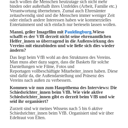
nach wollen die Menschen heutzutage sich nicht mehr
binden oder außerhalb ihres Umfeldes (Arbeit, Familie etc.)
Verantwortung übernehmen. Zumal auch Ehrenämter
zeitaufwendig sind und die Menschen immer weniger Zeit
oder einfach andere Interessen haben wie kommerzielles
Entertainment und sich einfach nur berieseln lassen wollen.
Manni, geiler Imagefilm mit
Pauldingburg
.Wieso
schafft es der VfB derzeit nicht seine ehrenamtlichen
Helfer_innen so überragend in die Außenwirkung des
Vereins mit einzubinden und wie ließe sich dies wieder
ändern?
Das liegt beim VfB wohl an den Strukturen des Vereins.
Man muss aber dazu sagen, dass die Baskets für solche
Darstellungen wie Filme, Fotos und
Reportagen vollbeschäftigte Mitarbeiter_innen haben. Diese
sind dafür da, die Außendarstellung und Präsenz des
Vereins nach außen zu verbessern.
Kommen wir nun zum Hauptthema des Interviews: Die
Schiedsrichter_innen beim VfB. Wie viele aktive
Schiedsrichter_innen gibt es derzeit beim VfB und wie
seid ihr organisiert?
Zurzeit sind wir meines Wissens nach 5 bis 6 aktive
Schiedsrichter_innen beim VfB. Organisiert sind wir über
Edeltraut von Elten.