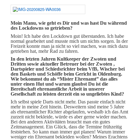
Moin Manu, wie geht es Dir und was hast Du während
des Lockdowns so getrieben?
Moin!
Ich habe den Lockdown gut überstanden. Ich habe
normal gearbeitet und musste mich um nichts sorgen. In der
Freizeit konnte man ja nicht so viel machen, was mich dazu
getrieben hat, mehr Rad zu fahren.
In den letzten Jahren Kultkeeper der Zwoten und
Dritten sowie aktueller Betreuer bei der Zwoten ,
Dartspieler und Schiedsrichter beim VfB, Wischer bei
den Baskets und Schöffe beim Gericht in Oldenburg.
Wie bekommst du als “Mister Ehrenamt” das alles
unter einen Hut und warum glaubst Du ist die
Bereitschaft ehrenamtliche Arbeit in unserer
Gesellschaft zu leisten derzeit ein so ungeliebtes Kind?
Ich selbst spiele Darts nicht mehr. Das passte einfach nicht
mehr in meine Zeit hinein. Desweitern sind meine 5 Jahre
als ehrenamtlicher Richter abgelaufen, weshalb ich das Amt
zurzeit nicht bekleide, würde es aber gerne wieder machen.
Bei den anderen Aktivitäten braucht man ein gutes
Zeitmanagement. Ein Glück, dass die Termine frühzeitig
feststehen. So kann man immer gut planen! Warum immer
weniger ein Ehrenamt bekleiden wollen? Meines Erachtens