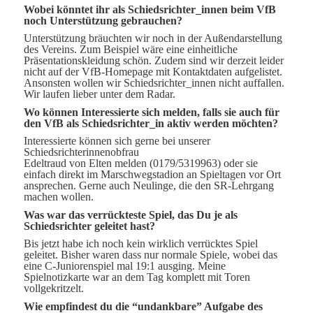
Wobei könntet ihr als Schiedsrichter_innen beim VfB
noch Unterstützung gebrauchen?
Unterstützung bräuchten wir noch in der Außendarstellung
des Vereins. Zum Beispiel wäre eine einheitliche
Präsentationskleidung schön. Zudem sind wir derzeit leider
nicht auf der VfB-Homepage mit Kontaktdaten aufgelistet.
Ansonsten wollen wir Schiedsrichter_innen nicht auffallen.
Wir laufen lieber unter dem Radar.
Wo können Interessierte sich melden, falls sie auch für
den VfB als Schiedsrichter_in aktiv werden möchten?
Interessierte können sich gerne bei unserer
Schiedsrichterinnenobfrau
Edeltraud von Elten melden (0179/5319963) oder sie
einfach direkt im Marschwegstadion an Spieltagen vor Ort
ansprechen. Gerne auch Neulinge, die den SR-Lehrgang
machen wollen.
Was war das verrückteste Spiel, das Du je als
Schiedsrichter geleitet hast?
Bis jetzt habe ich noch kein wirklich verrücktes Spiel
geleitet. Bisher waren dass nur normale Spiele, wobei das
eine C-Juniorenspiel mal 19:1 ausging. Meine
Spielnotizkarte war an dem Tag komplett mit Toren
vollgekritzelt.
Wie empfindest du die “undankbare” Aufgabe des