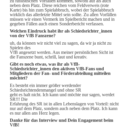
zu rassistischen Vorfällen kommen, sowohl auf als auch
neben dem Platz. Diese reichen vom Feldverweis (rote
Karte) bis hin zum Spielabbruch, wobei der Spielabbruch
wirklich das allerletzte Mittel sein sollte. Zu allen Vorfällen
müssen wir einen Vermerk im Spielbericht machen und in
gegeben Fällen auch einen Sonderbericht verfassen.
Welchen Eindruck habt ihr als Schiedsrichter_innen
von der VfB Fanszene?
uh, da können wir nicht viel zu sagen, da wir ja nicht zu
Spielen des
VfB angesetzt werden. Aus meiner persönlichen Sicht ist
die Fanszene bunt, schrill, laut und kreativ.
Gibt es noch etwas, was ihr als VfB-
Schiedsrichter_innen den aktiven VfB-Fans und
Mitgliedern der Fan- und Förderabteilung mitteilen
möchtet?
Es besteht ein immer größer werdender
Schiedsrichtendenmangel und ohne SR
geht es halt nicht. Ich kann und möchte nur sagen, werdet
SR!!! Die
Erfahrung des SR ist in allen Lebenslagen von Vorteil: nicht
nur auf dem Platz, sondern auch neben dem Platz. Ich kann
es nur allen ans Herz legen.
Danke für das Interview und Dein Engagement beim
VfB!