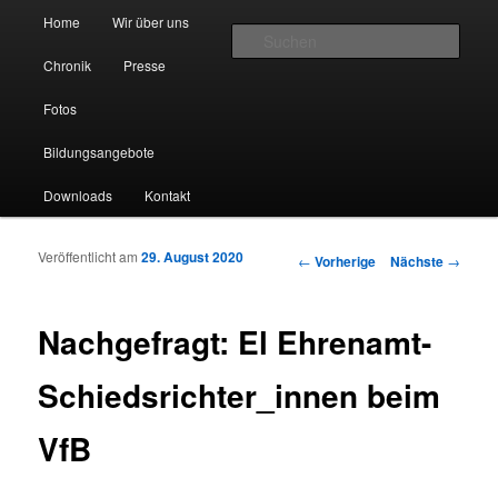
Hauptmenü
Home
Wir über uns
Zum Inhalt wechseln
Zum sekundären Inhalt wechseln
Such
Chronik
Presse
VereinsfußBall für Alle e.V.
Fotos
Bildungsangebote
Downloads
Kontakt
Veröffentlicht am
29. August 2020
Artikelnavigation
←
Vorherige
Nächste
→
Nachgefragt: El Ehrenamt-
Schiedsrichter_innen beim
VfB