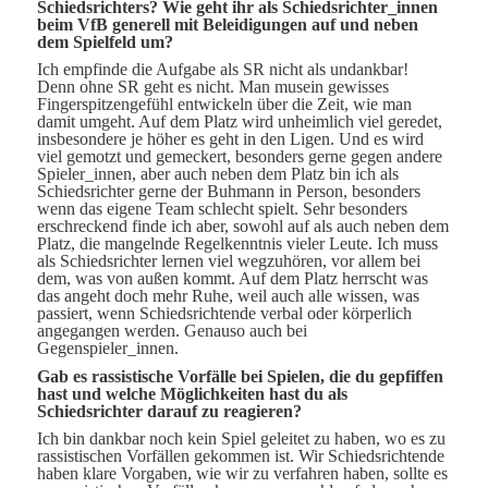
Schiedsrichters? Wie geht ihr als Schiedsrichter_innen
beim VfB generell mit Beleidigungen auf und neben
dem Spielfeld um?
Ich empfinde die Aufgabe als SR nicht als undankbar!
Denn ohne SR geht es nicht. Man musein gewisses
Fingerspitzengefühl entwickeln über die Zeit, wie man
damit umgeht. Auf dem Platz wird unheimlich viel geredet,
insbesondere je höher es geht in den Ligen. Und es wird
viel gemotzt und gemeckert, besonders gerne gegen andere
Spieler_innen, aber auch neben dem Platz bin ich als
Schiedsrichter gerne der Buhmann in Person, besonders
wenn das eigene Team schlecht spielt. Sehr besonders
erschreckend finde ich aber, sowohl auf als auch neben dem
Platz, die mangelnde Regelkenntnis vieler Leute. Ich muss
als Schiedsrichter lernen viel wegzuhören, vor allem bei
dem, was von außen kommt. Auf dem Platz herrscht was
das angeht doch mehr Ruhe, weil auch alle wissen, was
passiert, wenn Schiedsrichtende verbal oder körperlich
angegangen werden. Genauso auch bei
Gegenspieler_innen.
Gab es rassistische Vorfälle bei Spielen, die du gepfiffen
hast und welche Möglichkeiten hast du als
Schiedsrichter darauf zu reagieren?
Ich bin dankbar noch kein Spiel geleitet zu haben, wo es zu
rassistischen Vorfällen gekommen ist. Wir Schiedsrichtende
haben klare Vorgaben, wie wir zu verfahren haben, sollte es