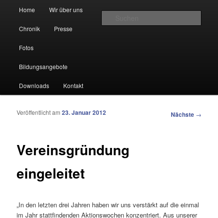
Hauptmenü
Home
Wir über uns
Zum Inhalt wechseln
Zum sekundären Inhalt wechseln
Such
Chronik
Presse
VereinsfußBall für Alle e.V.
Fotos
Bildungsangebote
Downloads
Kontakt
Veröffentlicht am
23. Januar 2012
Artikelnavigation
Nächste
→
Vereinsgründung
eingeleitet
„In den letzten drei Jahren haben wir uns verstärkt auf die einmal
im Jahr stattfindenden Aktionswochen konzentriert. Aus unserer