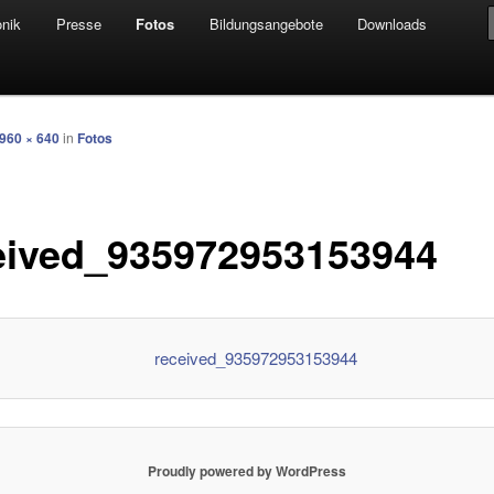
onik
Presse
Fotos
Bildungsangebote
Downloads
hseln
 für Alle e.V.
960 × 640
in
Fotos
eived_935972953153944
Proudly powered by WordPress